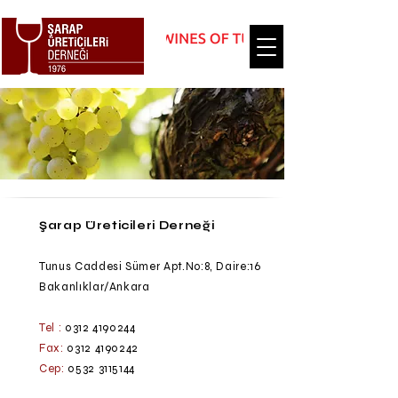
Şarap Üreticileri Derneği
Tunus Caddesi Sümer Apt.No:8, Daire:16
Bakanlıklar/Ankara
Tel :
0312 4190244
Fax:
0312 4190242
Cep:
0532 3115144