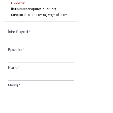
E-posta:
iletisim@sarapureticileri.org
sarapureticileridernegi@gmail.com
İsim Soyad
Eposta
Konu
Mesaj